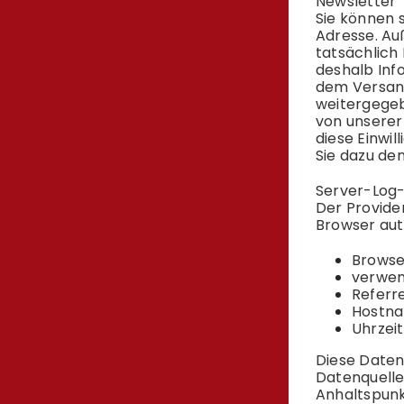
Newsletter
Sie können 
Adresse. Au
tatsächlich
deshalb Inf
dem Versand
weitergegeb
von unserer
diese Einwi
Sie dazu den
Server-Log-
Der Provide
Browser aut
Browse
verwen
Referr
Hostna
Uhrzei
Diese Daten
Datenquelle
Anhaltspunk