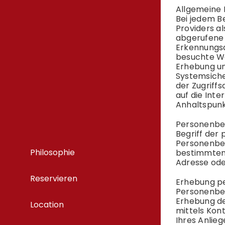
Allgemeine
Bei jedem B
Providers a
abgerufene 
Erkennungsd
besuchte We
Erhebung un
Systemsiche
der Zugriffs
auf die Inte
Anhaltspunk
Personenbe
Begriff de
Personenbez
Philosophie
bestimmten 
Adresse od
Reservieren
Erhebung p
Personenbez
Erhebung der
Location
mittels Kon
Ihres Anlie