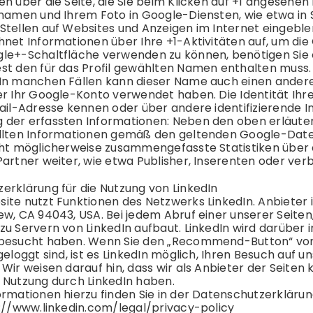
en über die Seite, die Sie beim Klicken auf +1 angesehe
lnamen und Ihrem Foto in Google-Diensten, wie etwa in 
Stellen auf Websites und Anzeigen im Internet eingebl
hnet Informationen über Ihre +1-Aktivitäten auf, um die
le+-Schaltfläche verwenden zu können, benötigen Sie ei
st den für das Profil gewählten Namen enthalten muss.
In manchen Fällen kann dieser Name auch einen andere
er Ihr Google-Konto verwendet haben. Die Identität Ihr
Mail-Adresse kennen oder über andere identifizierende 
der erfassten Informationen: Neben den oben erläut
llten Informationen gemäß den geltenden Google-
Dat
cht möglicherweise zusammengefasste Statistiken über di
Partner weiter, wie etwa Publisher, Inserenten oder ve
z
erklärung für die Nutzung von LinkedIn
te nutzt Funktionen des Netzwerks LinkedIn. Anbieter ist
w, CA 94043, USA. Bei jedem Abruf einer unserer Seiten,
u Servern von LinkedIn aufbaut. LinkedIn wird darüber in
besucht haben. Wenn Sie den „Recommend-Button“ von L
geloggt sind, ist es LinkedIn möglich, Ihren Besuch auf
Wir weisen darauf hin, dass wir als Anbieter der Seiten
 Nutzung durch LinkedIn haben.
rmationen hierzu finden Sie in der
Datenschutz
erklärun
://www.linkedin.com/legal/privacy-policy