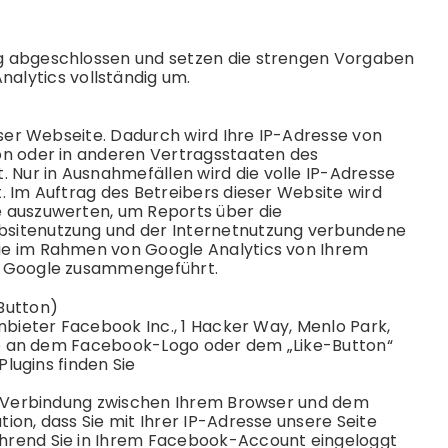
g abgeschlossen und setzen die strengen Vorgaben
alytics vollständig um.
eser Webseite. Dadurch wird Ihre IP-Adresse von
on oder in anderen Vertragsstaaten des
Nur in Ausnahmefällen wird die volle IP-Adresse
. Im Auftrag des Betreibers dieser Website wird
e auszuwerten, um Reports über die
bsitenutzung und der Internetnutzung verbundene
ie im Rahmen von Google Analytics von Ihrem
on Google zusammengeführt.
Button)
nbieter Facebook Inc., 1 Hacker Way, Menlo Park,
Sie an dem Facebook-Logo oder dem „Like-Button“
Plugins finden Sie
te Verbindung zwischen Ihrem Browser und dem
on, dass Sie mit Ihrer IP-Adresse unsere Seite
hrend Sie in Ihrem Facebook-Account eingeloggt