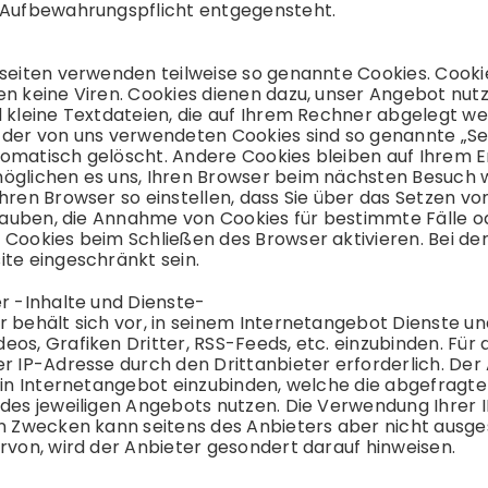
 Aufbewahrungspflicht entgegensteht.
tseiten verwenden teilweise so genannte Cookies. Cook
en keine Viren. Cookies dienen dazu, unser Angebot nutz
d kleine Textdateien, die auf Ihrem Rechner abgelegt we
 der von uns verwendeten Cookies sind so genannte „Se
omatisch gelöscht. Andere Cookies bleiben auf Ihrem En
öglichen es uns, Ihren Browser beim nächsten Besuch 
Ihren Browser so einstellen, dass Sie über das Setzen v
erlauben, die Annahme von Cookies für bestimmte Fälle 
 Cookies beim Schließen des Browser aktivieren. Bei der
ite eingeschränkt sein.
er -Inhalte und Dienste-
r behält sich vor, in seinem Internetangebot Dienste u
os, Grafiken Dritter, RSS-Feeds, etc. einzubinden. Für di
er IP-Adresse durch den Drittanbieter erforderlich. De
ein Internetangebot einzubinden, welche die abgefragte 
 des jeweiligen Angebots nutzen. Die Verwendung Ihrer
en Zwecken kann seitens des Anbieters aber nicht ausges
ervon, wird der Anbieter gesondert darauf hinweisen.