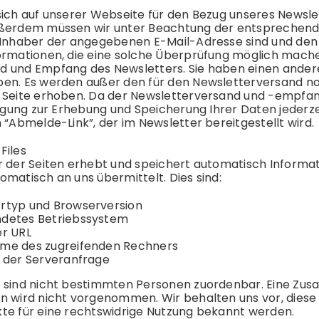
sich auf unserer Webseite für den Bezug unseres Newsle
ßerdem müssen wir unter Beachtung der entsprechenden
 Inhaber der angegebenen E-Mail-Adresse sind und den
ormationen, die eine solche Überprüfung möglich mac
 und Empfang des Newsletters. Sie haben einen ander
en. Es werden außer den für den Newsletterversand n
 Seite erhoben. Da der Newsletterversand und -empfang 
lligung zur Erhebung und Speicherung Ihrer Daten jeder
 “Abmelde-Link”, der im Newsletter bereitgestellt wird.
Files
r der Seiten erhebt und speichert automatisch Informati
omatisch an uns übermittelt. Dies sind:
rtyp und Browserversion
detes Betriebssystem
er URL
me des zugreifenden Rechners
t der Serveranfrage
 sind nicht bestimmten Personen zuordenbar. Eine Zu
n wird nicht vorgenommen. Wir behalten uns vor, diese
te für eine rechtswidrige Nutzung bekannt werden.