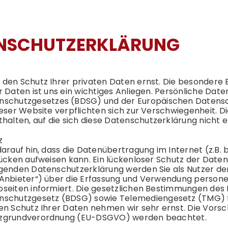
NSCHUTZERKLÄRUNG
den Schutz Ihrer privaten Daten ernst. Die besondere 
r Daten ist uns ein wichtiges Anliegen. Persönliche 
nschutz
gesetzes (BDSG) und der Europäischen
Datens
ieser Website verpflichten sich zur Verschwiegenheit. 
halten, auf die sich diese
Datenschutz
erklärung nicht e
z
darauf hin, dass die Datenübertragung im Internet (z.B.
ücken aufweisen kann. Ein lückenloser Schutz der Daten v
lgenden
Datenschutz
erklärung werden Sie als Nutzer 
Anbieter“) über die Erfassung und Verwendung perso
seiten informiert. Die gesetzlichen Bestimmungen des
nschutz
gesetz (BDSG) sowie Telemediengesetz (TMG) f
en Schutz Ihrer Daten nehmen wir sehr ernst. Die Vorsc
z
grundverordnung (EU-DSGVO) werden beachtet.