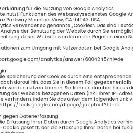
z
erklärung für die Nutzung von Google Analytics
te nutzt Funktionen des Webanalysedienstes Google Analy
e Parkway Mountain View, CA 94043, USA.
ytics verwendet so genannte „Cookies“. Das sind Textd
e Analyse der Benutzung der Website durch Sie ermögli
enutzung dieser Website werden in der Regel an einen S
.
ationen zum Umgang mit Nutzerdaten bei Google Analyti
pport.google.com/analytics/answer/6004245?hl=de
gin
die Speicherung der Cookies durch eine entsprechende E
edoch darauf hin, dass Sie in diesem Fall gegebenenfall
ich werden nutzen können. Sie können darüber hinaus d
tzung der Website bezogenen Daten (inkl. Ihrer IP-Adre
e verhindern, indem Sie das unter dem folgenden Link 
https://tools.google.com/dlpage/gaoptout?hl=de
h gegen Datenerfassung
ie Erfassung Ihrer Daten durch Google Analytics verhind
-Cookie gesetzt, der die Erfassung Ihrer Daten bei zuk