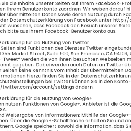
n Sie die Inhalte unserer Seiten auf Ihrem Facebook-Pr
en Ihrem Benutzerkonto zuordnen. Wir weisen darauf hin,
der übermittelten Daten sowie deren Nutzung durch Fac
n der
Datenschutz
erklärung von Facebook unter
http:/
cht wünschen, dass Facebook den Besuch unserer Seit
sich bitte aus Ihrem Facebook-Benutzerkonto aus.
z
erklärung für die Nutzung von Twitter
 Seiten sind Funktionen des Dienstes Twitter eingebun
, 1355 Market Street, Suite 900, San Francisco, CA 94103
e-Tweet“ werden die von Ihnen besuchten Webseiten m
annt gegeben. Dabei werden auch Daten an Twitter übert
r Seiten keine Kenntnis vom Inhalt der übermittelten D
rmationen hierzu finden Sie in der
Datenschutz
erklärun
chutz
einstellungen bei Twitter können Sie in den Konto
//twitter.com/account/settings
ändern.
z
erklärung für die Nutzung von Google+
en nutzen Funktionen von Google+. Anbieter ist die Goo
SA.
nd Weitergabe von Informationen: Mithilfe der Google+
chen. Über die Google+-Schaltfläche erhalten Sie und an
nern. Google speichert sowohl die Information, dass Si