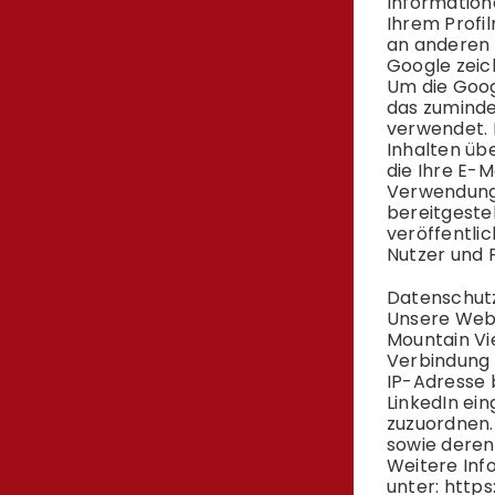
Information
Ihrem Profi
an anderen 
Google zeic
Um die Goog
das zuminde
verwendet. 
Inhalten üb
die Ihre E-
Verwendung 
bereitgeste
veröffentli
Nutzer und 
Datenschut
Unsere Websi
Mountain Vie
Verbindung z
IP-Adresse 
LinkedIn ein
zuzuordnen. 
sowie deren
Weitere Info
unter:
https