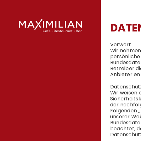
Skip
to
content
DATE
Vorwort
Wir nehmen 
persönliche
Bundes
date
Betreiber d
Anbieter ent
Datenschut
Wir weisen 
Sicherheitsl
der nachfo
Folgenden „
unserer Web
Bundes
date
beachtet, d
Datenschut