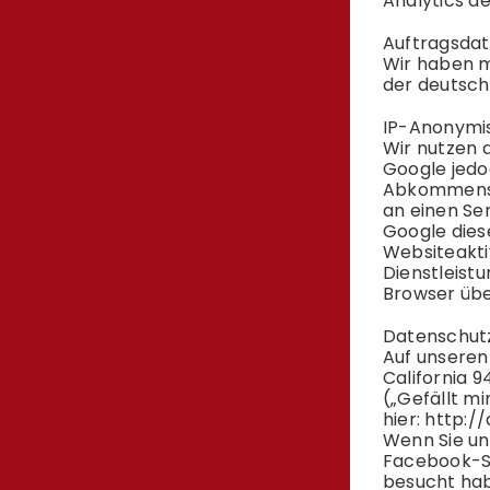
Analytics de
Auftragsda
Wir haben m
der deutsc
IP-Anonymi
Wir nutzen 
Google jedo
Abkommens ü
an einen Se
Google dies
Websiteakti
Dienstleist
Browser übe
Datenschut
Auf unseren
California 
(„Gefällt mi
hier:
http:/
Wenn Sie un
Facebook-Se
besucht hab