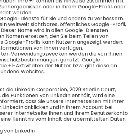
n haben. Ihre +1 können als Hinweise zusammen mit
Suchergebnissen oder in Ihrem Google-Profil, oder
endet werden.
 Google-Dienste für Sie und andere zu verbessern.
n weltweit sichtbares, öffentliches Google-Profil,
 Dieser Name wird in allen Google-Diensten
n Namen ersetzen, den Sie beim Teilen von
es Google-Profils kann Nutzern angezeigt werden,
Informationen von Ihnen verfügen.
erten Verwendungszwecken werden die von Ihnen
enschutz
bestimmungen genutzt. Google
e +1-Aktivitäten der Nutzer bzw. gibt diese an
rbundene Websites.
 die LinkedIn Corporation, 2029 Stierlin Court,
 die Funktionen von LinkedIn enthält, wird eine
formiert, dass Sie unsere Internetseiten mit Ihrer
inkedIn anklicken und in Ihrem Account bei
 unserer Internetseite Ihnen und Ihrem Benutzerkonto
 keine Kenntnis vom Inhalt der übermittelten Daten
g von LinkedIn