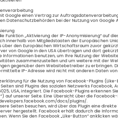
aktivieren
tenverarbeitung
it Google einen Vertrag zur Auftragsdatenverarbeitun
hen
Datenschutz
behörden bei der Nutzung von Google An
sierung
die Funktion „Aktivierung der IP-Anonymisierung“ auf di
ch innerhalb von Mitgliedstaaten der Europäischen Uni
ber den Europäischen Wirtschaftsraum zuvor gekürzt. 
rver von Google in den USA übertragen und dort gekürzt
e Informationen benutzen, um Ihre Nutzung der Websit
vitäten zusammenzustellen und um weitere mit der We
ungen gegenüber dem Websitebetreiber zu erbringen. D
rmittelte IP-Adresse wird nicht mit anderen Daten v
z
erklärung für die Nutzung von Facebook-Plugins (Like-
 Seiten sind Plugins des sozialen Netzwerks Facebook, A
94025, USA, integriert. Die Facebook-Plugins erkennen 
r“) auf unserer Seite. Eine Übersicht über die Facebook-
/developers.facebook.com/docs/plugins/
.
sere Seiten besuchen, wird über das Plugin eine direk
rver hergestellt. Facebook erhält dadurch die Informati
en. Wenn Sie den Facebook „Like-Button“ anklicken wä