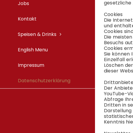
gesetzliche
Jobs
Cookies
Kontakt
Die Interne
und enthalt
Cookies sin
Speisen & Drinks
Die meisten
Besuchs aut
Cookies erm
English Menu
Sie können 
Einzelfall 
Impressum
Löschen der
dieser Webs
Datenschutzerklärung
Drittanbiet
Der Anbiete
YouTube-Vide
Abfrage Ihr
Dritten in s
Darstellung
statistisch
Kenntnis hi