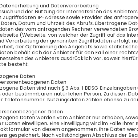
 Datenerhebung und Datenverarbeitung
esuch und der Nutzung der Internetseiten des Anbiete
ls Zugriffsdaten IP-Adresse sowie Provider des anfrag
Daten, Datum und Uhrzeit des Abrufs, übertragene Dat
aten des vom anfragenden Rechner verwendeten Brows
bseite (Webseite, von welcher der Zugriff auf das Inter
d Verarbeitung der genannten Zugriffsdaten erfolgt n
rheit, der Optimierung des Angebots sowie statistisch
daten behält sich der Anbieter für den Fall einer recht
rnetseiten des Anbieters ausdrücklich vor, soweit hierf
te besteht.
zogene Daten
r personenbezogenen Daten
ogene Daten sind nach § 3 Abs. 1 BDSG Einzelangaben ü
oder bestimmbaren natürlichen Person. Zu diesen Date
er Telefonnummer. Nutzungsdaten zählen ebenso zu d
ersonenbezogener Daten
ogene Daten werden vom Anbieter nur erhoben, soweit di
 Daten einwilligen. Eine Einwilligung wird im Falle Ih
taktformular von diesem angenommen, Ihre Daten werd
gens gespeichert. Nach vollständigem Abschluss der Bea