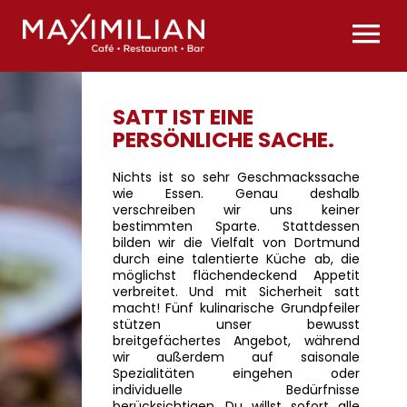
Skip
to
To
content
Nav
SATT IST EINE
Philosophie
PERSÖNLICHE SACHE.
Nichts ist so sehr Geschmackssache
Reservieren
wie Essen. Genau deshalb
verschreiben wir uns keiner
bestimmten Sparte. Stattdessen
bilden wir die Vielfalt von Dortmund
Location
durch eine talentierte Küche ab, die
möglichst flächendeckend Appetit
verbreitet. Und mit Sicherheit satt
macht! Fünf kulinarische Grundpfeiler
Jobs
stützen unser bewusst
breitgefächertes Angebot, während
wir außerdem auf saisonale
Spezialitäten eingehen oder
individuelle Bedürfnisse
Kontakt
berücksichtigen. Du willst sofort alle