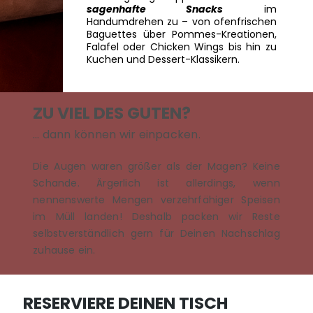
sagenhafte Snacks
im
Handumdrehen zu – von ofenfrischen
Baguettes über Pommes-Kreationen,
Falafel oder Chicken Wings bis hin zu
Kuchen und Dessert-Klassikern.
ZU VIEL DES GUTEN?
… dann können wir einpacken.
Die Augen waren größer als der Magen? Keine
Schande. Ärgerlich ist allerdings, wenn
nennenswerte Mengen verzehrfähiger Speisen
im Müll landen! Deshalb packen wir Reste
selbstverständlich gern für Deinen Nachschlag
zuhause ein.
RESERVIERE DEINEN TISCH