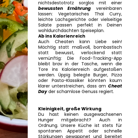
nichtsdestotrotz sorglos mit einer
bewussten Ernährung
vereinbaren
lassen: Vegetarisches Thai Curry,
leichte Lachsgerichte oder vielseitige
Salate passen perfekt in Deinen
wohldurchdachten Speiseplan.
Ab ins Kalorienreich
Auch Cheaten kann Liebe sein!
Mächtig statt maßvoll, bombastisch
statt bewusst, verlockend statt
vernünftig: Die Food-Tracking-App
bleibt brav in der Tasche, wenn die
Tore ins Kalorienreich aufgestoßen
werden. Üppig belegte Burger, Pizza
oder Pasta-Klassiker könnten kaum
klarer unterstreichen, dass am
Cheat
Day
der schamlose Genuss regiert.
Kleinigkeit, große Wirkung
Du hast keinen ausgewachsenen
Hunger mitgebracht? Auch in
Ordnung. Unsere Küche ist stets für
spontanen Appetit oder schnelle
Stärkungen gewappnet und bereitet