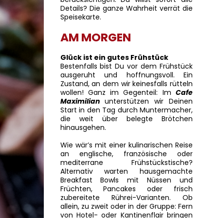
Details? Die ganze Wahrheit verrät die
Speisekarte.
Speisen & Drinks
AM MORGEN
Glück ist ein gutes Frühstück
English Menu
Bestenfalls bist Du vor dem Frühstück
ausgeruht und hoffnungsvoll. Ein
Zustand, an dem wir keinesfalls rütteln
wollen! Ganz im Gegenteil: Im
Cafe
Maximilian
unterstützen wir Deinen
Impressum
Start in den Tag durch Muntermacher,
die weit über belegte Brötchen
hinausgehen.
Datenschutzerklärung
Wie wär’s mit einer kulinarischen Reise
an englische, französische oder
mediterrane Frühstückstische?
Alternativ warten hausgemachte
Breakfast Bowls mit Nüssen und
Früchten, Pancakes oder frisch
zubereitete Rührei-Varianten. Ob
allein, zu zweit oder in der Gruppe: Fern
von Hotel- oder Kantinenflair bringen